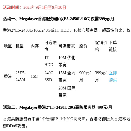
活动时间：2023年9月1日至9月30日
活动一、Megalayer香港服务器(双E5-2450L/16G)仅需399元/月
香港2*E5-2450L/16G/240G或1T HDD，16核心服务器，超高性价比
可选硬
促销价
下单
地区
机型
内存
可选带宽
原价
盘
格
链接
1T
10M 优化
HDD
带宽
2*E5-
240G
15M 全向
900元/
399元/
立即
香港
16G
2450L
SSD
带宽
月
月
购买
20M 国际
带宽
活动二、Megalayer香港2*E5-2450L 20G高防服务器 499元/月
香港高防服务器中含1个管理IP+1个20G高防IP，香港防御接入香港
御DDoS攻击。