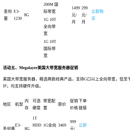
200M 国
1499
299
圣何
E3-
际带宽
立即购
8G
元/
元/
塞
1230
买
1G 10T
月
月
全向带
宽
1G 10T
国际带
宽
活动五、Megalayer美国大带宽服务器促销
美国大带宽服务器，精选两款经典产品，支持G口以上全向带宽，低至
IP，均支持硬件升级。
内
可选
带宽配
促销
下单
地区
机型
原价
存
硬盘
置
价格
链接
1T
999
E3-
HDD
1G全向
3469
立即
圣何塞
8G
元/