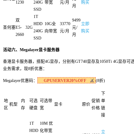
1230
240G
带宽
元/月
购买
月
SSD
1T
双
9499
HDD
10G全
33770
立即
圣何塞
E5-
32G
元/
240G
向带宽
元/月
购买
2660
月
SSD
活动六、Megalayer显卡服务器
香港显卡服务器，搭配4G显存，分别有GT740显存及1050Ti 4G显
业务需求，现8折优惠：
Megalayer优惠码：
GPUSERVER20%OFF
(8折)
下
地
内
可选
可选带
促销
单
机型
显卡
原价
区
存
硬盘
宽
价格
链
接
1T
10M 优
HDD
化带宽
立