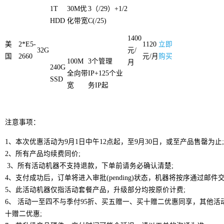
1T
30M优
3（/29）+1/2
HDD
化带宽
C(/25)
1400
美
2*E5-
1120
立即
32G
元/
国
2660
元/月
购买
100M
3个管理
月
240G
全向带
IP+125个业
SSD
宽
务IP起
注意事项：
1、本次优惠活动为9月1日中午12点起，至9月30日，或至产品售罄为止;
2、所有产品均续费同价;
3、所有活动机器不支持退款，下单前请务必确认清楚;
4、支付成功后，订单将进入审批(pending)状态，机器将按序通过邮件
5、此活动机器仅指活动套餐产品，升级部分均按原价计费;
6、 活动一至四不与季付95折、买五赠一、买十赠二优惠同享，其他活
十赠二优惠;