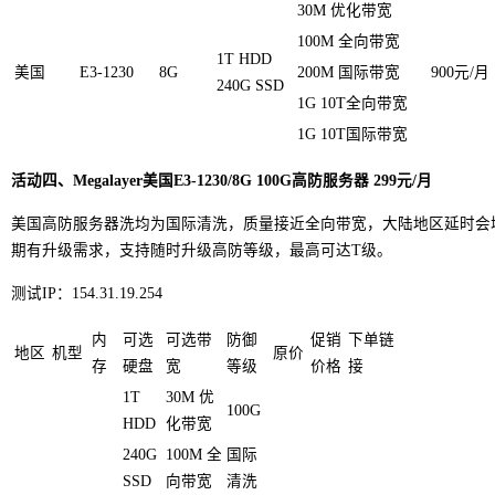
30M 优化带宽
100M 全向带宽
1T HDD
美国
E3-1230
8G
200M 国际带宽
900元/月
240G SSD
1G 10T全向带宽
1G 10T国际带宽
活动四、Megalayer美国E3-1230/8G 100G高防服务器 299元/月
美国高防服务器洗均为国际清洗，质量接近全向带宽，大陆地区延时会
期有升级需求，支持随时升级高防等级，最高可达T级。
测试IP：154.31.19.254
内
可选
可选带
防御
促销
下单链
地区
机型
原价
存
硬盘
宽
等级
价格
接
1T
30M 优
100G
HDD
化带宽
240G
100M 全
国际
SSD
向带宽
清洗