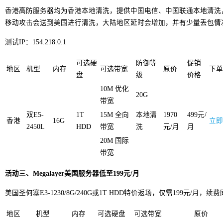
香港高防服务器均为香港本地清洗，提供中国电信、中国联通本地清洗
移动攻击会送到美国进行清洗，大陆地区延时会增加，并有少量丢包情
测试IP：154.218.0.1
可选硬
防御等
促销
地区
机型
内存
可选带宽
原价
下单
盘
级
价格
10M 优化
20G
带宽
双E5-
1T
15M 全向
本地清
1970
499元/
香港
16G
立即
2450L
HDD
带宽
洗
元/月
月
20M 国际
带宽
活动三、Megalayer美国服务器低至199元/月
美国圣何塞E3-1230/8G/240G或1T HDD特价返场，仅需199元/月，续
地区
机型
内存
可选硬盘
可选带宽
原价