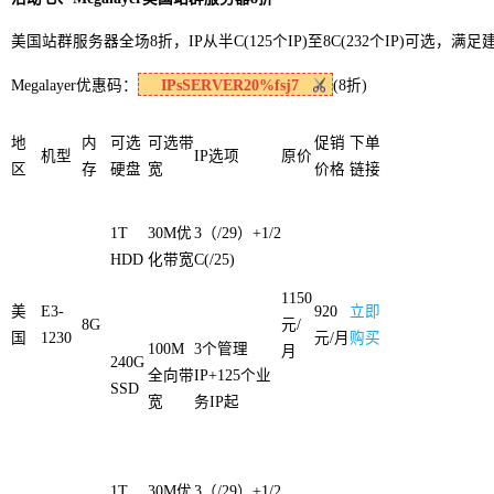
美国站群服务器全场8折，IP从半C(125个IP)至8C(232个IP)可选，
Megalayer优惠码：
IPsSERVER20%fsj7
(8折)
地
内
可选
可选带
促销
下单
机型
IP选项
原价
区
存
硬盘
宽
价格
链接
1T
30M优
3（/29）+1/2
HDD
化带宽
C(/25)
1150
美
E3-
920
立即
8G
元/
国
1230
元/月
购买
100M
3个管理
月
240G
全向带
IP+125个业
SSD
宽
务IP起
1T
30M优
3（/29）+1/2