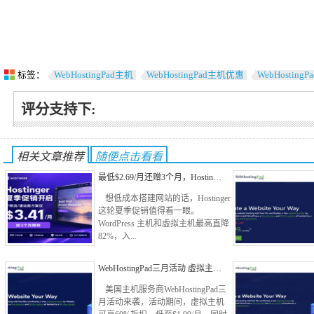
标签：
WebHostingPad主机
WebHostingPad主机优惠
WebHosting
评分支持下:
相关文章推荐
随便点击看看
最低$2.69/月还赠3个月，Hostin…
想低成本搭建网站的话，Hostinger
这轮夏季促销值得看一眼。
WordPress 主机和虚拟主机最高直降
82%，入...
WebHostingPad三月活动 虚拟主…
美国主机服务商WebHostingPad三
月活动来袭，活动期间，虚拟主机