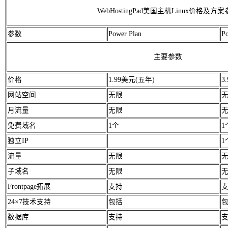
WebHostingPad美国主机Linux价格及方
参数
Power Plan
Po
主要参数
价格
1.99美元(五年)
3
网站空间
无限
月流量
无限
免费域名
1个
1
独立IP
1
流量
无限
子域名
无限
Frontpage拓展
支持
24×7技术支持
包括
数据库
支持