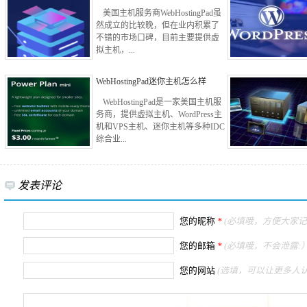
美国主机服务商WebHostingPad虽
然成立的比较晚，但在业内积累了
不错的市场口碑，目前主要提供虚
拟主机，...
WebHostingPad迷你主机怎么样
WebHostingPad是一家美国主机服
务商，提供虚拟主机、WordPress主
机和VPS主机、迷你主机等多种IDC
综合业...
发表评论
您的昵称
*
(必填哦，方便大家记
您的邮箱
*
(必填哦，不会泄露:）
您的网站
(选填，可以让更多人认