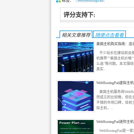
标签：
WebHostingPad
评分支持下:
相关文章推荐
随便点击看看
美国主机购买指南：适
不少站长在建站前会搜
机推荐”“美国主机价格”
么选”等问题。本文围
真实...
WebHostingPad虚拟
美国主机服务商WebHost
然成立的比较晚，但在
不错的市场口碑，目前
拟主机，...
WebHostingPad迷你
WebHostingPad是