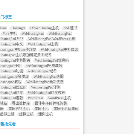
热门标签
Dare
Hostinger
IXWebHosting主机
SSL证书
VPS主机
WebHosingPad
WebHostingPad
HostingPad VPS
WebHostingPad WordPress主机
HostingPad中文
WebHostingPad主机
hostingpad主机两种方案
WebHostingPad主机优惠
bHostingpad主机添加绑定多个域名
HostingPad主机购买
WebHostingPad优惠码
hostingpad使用
webhostingpad免费域名
HostingPad功能
webhostingpad域名
hostingpad域名添加
WebHostingPad客服
hostingpad教程
WebHostingPad最新优惠
HostingPad独立IP
WebhostingPad评测
HostingPad购买
WebHostingPad购买教程
HostingPad退款
WordPress
WordPress主机
域名
导出数据库
最佳电子邮件托管奖
器
美国VPS主机
美国主机
美国主机优惠码
虚拟主机
虚拟主机
迷你主机
最新抢先看