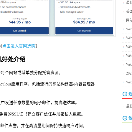
最低
美
网
We
We
《
点击进入官网选购
》
We
We
S主机好处介绍
We
为每个网站或域单独分配托管资源。
20
We
所有Softaculous应用程序，包括流行的网站构建器/内容管理器
境中发送任意数量的电子邮件，提高送达率。
最低
用免费的SSL证书建立客户信任并加密私人数据。
他
电子邮件声誉，并在高流量期间保持快速响应时间。