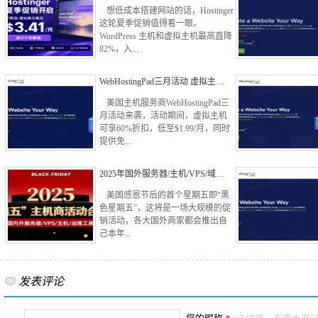
想低成本搭建网站的话，Hostinger
这轮夏季促销值得看一眼。
WordPress 主机和虚拟主机最高直降
82%，入...
WebHostingPad三月活动 虚拟主…
美国主机服务商WebHostingPad三
月活动来袭，活动期间，虚拟主机
可享60%折扣，低至$1.99/月，同时
提供免...
2025年国外服务器/主机/VPS/域…
美国感恩节后的首个星期五即“黑
色星期五”，这将是一场大规模的促
销活动，各大国外商家都会推出自
己本年...
发表评论