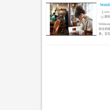
WebH
use
类
WebHo
Webhos
拟主机就
具，实在