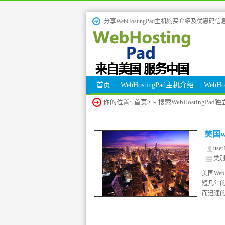
分享WebHostingPad主机购买介绍及优惠码信
首页
WebHostingPad主机介绍
WebH
你的位置:
首页>
» 搜索WebHostingPad独
美国w
use
类
WebHo
美国We
短几年
而迅速的跨