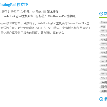
ostingPad独立IP
r1 发布于 2012年10月14日
热度
暂无评论
别：
WebHostingPad主机介绍
标签：
WebHostingPad优惠码
,
stingPad独立IP
Host
tingpad独立IP有么，当然有了，WebHostingPad主机商的Power Plan Plus虚
vps
赠送独立IP，而还免费赠送SSL证书、SSH接入、免费域名和免费建站工
Web
是让用户享受到了极大的惊喜。要 知道，享有这么...
Web
web
We
Web
web
Web
web
web
Web
Web
Web
免费
服务
美国