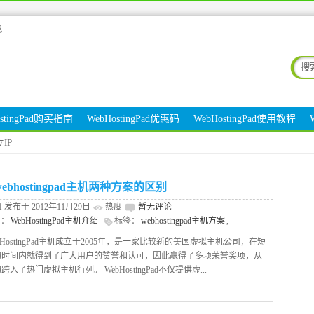
息
ostingPad购买指南
WebHostingPad优惠码
WebHostingPad使用教程
立IP
ebhostingpad主机两种方案的区别
r1 发布于 2012年11月29日
热度
暂无评论
别：
WebHostingPad主机介绍
标签：
webhostingpad主机方案
,
stingPad独立IP
bHostingPad主机成立于2005年，是一家比较新的美国虚拟主机公司，在短
的时间内就得到了广大用户的赞誉和认可，因此赢得了多项荣誉奖项，从
入了热门虚拟主机行列。 WebHostingPad不仅提供虚...