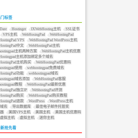
热门标签
Dare
Hostinger
IXWebHosting主机
SSL证书
VPS主机
WebHosingPad
WebHostingPad
HostingPad VPS
WebHostingPad WordPress主机
HostingPad中文
WebHostingPad主机
hostingpad主机两种方案
WebHostingPad主机优惠
bHostingpad主机添加绑定多个域名
HostingPad主机购买
WebHostingPad优惠码
hostingpad使用
webhostingpad免费域名
HostingPad功能
webhostingpad域名
hostingpad域名添加
WebHostingPad客服
hostingpad教程
WebHostingPad最新优惠
HostingPad独立IP
WebhostingPad评测
HostingPad购买
WebHostingPad购买教程
HostingPad退款
WordPress
WordPress主机
域名
导出数据库
最佳电子邮件托管奖
器
美国VPS主机
美国主机
美国主机优惠码
虚拟主机
虚拟主机
迷你主机
最新抢先看