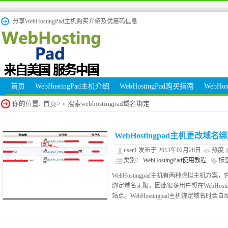
分享WebHostingPad主机购买介绍及优惠码信息
首页
WebHostingPad主机介绍
WebHostingPad购买指南
WebHo
你的位置:
首页>
» 搜索webhostingpad域名绑定
WebHostingpad主机更改域
user1 发布于 2013年02月28日
热度
类别：
WebHostingPad使用教程
标
webhostingpad域名绑定
WebHostingpad主机有两种虚拟主机
绑定域名无限，因此很多用户想在WebHost
站点。WebHostingpad主机绑定域名时会自