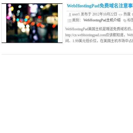
WebHostingPad免费域名注意
user1 发布于 2012年10月22日
热度
类别：
WebHostingPad主机介绍
标
WebHostingPad美国主机是赠送免费
http://cn.webhostingpad.com应该都知
间、1.99美元低价位，在美国主机市场中占据了